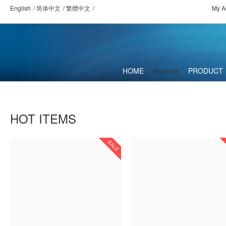
English
简体中文
繁體中文
My A
HOME
PRODUCT
About Us
HOT ITEMS