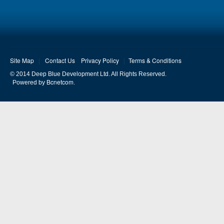
用的護膚品，Neogen Derma就實現了這一要求，因
為Neogen有非常代表性的產品歷史。因為在Neogen
Dermalogy韓國天然護膚品推介中，我們擁有一批非
常專業的Neogen code 9系列產品，能讓你們的肌膚
額外的光芒和鎖住水分不流失。
Site Map
Contact Us
Privacy Policy
Terms & Conditions
© 2014 Deep Blue Development Ltd. All Rights Reserved.
目前在Hong Kong已有Neogen Derma的產品，大家
Bcnetcom
Powered by
.
可以根據需求進行選購。市面上有很多不同的產
品，可能大家會有選擇困難症。然而我們告訴大家
Neogen韓國天然護膚品是韓國頭號護膚品牌，這稱
號一直保持了很多年。在這麼多年中我們公司對產
品的質量一直嚴格把關，不會讓每一個的產品質量
下降。所有購買過我們產品的客戶都誇我們非常的
專業，好評如潮。剛引進Hong Kong不久已獲得了
Hong Kong客戶的認可，我們對您的肌膚提供終極
的關懷，有許多不同的產品，讓您的肌膚呈現健康
的光澤。像我們的茶沫、潤膚露等產品都是含有多
種維生素精華的。只要是你需要的護膚的產品在