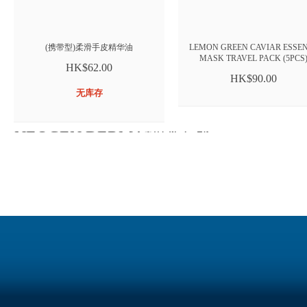
(携带型)柔滑手皮精华油
LEMON GREEN CAVIAR ESSE
MASK TRAVEL PACK (5PCS
HK$62.00
HK$90.00
无库存
NEOGEN DERMA韓國天然
護膚品推介
Neogen code 9韓國護膚品中是跟Neogen Dermalogy
同一個範圍內的，是最為突出韓國天然護膚品的護膚
品牌，並且在世界上建立了許多不同的皮膚護理產
品。在現今人們一直在追尋可靠而且有用的護膚品，
Neogen Derma就實現了這一要求，因為Neogen有非
常代表性的產品歷史。因為在Neogen Dermalogy韓
國天然護膚品推介中，我們擁有一批非常專業的
Neogen code 9系列產品，能讓你們的肌膚額外的光