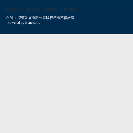
芒和鎖住水分不流失。
网站地图
联系我们
私隐政策
使用条款
目前在Hong Kong已有Neogen Derma的產品，大家可
© 2014 深蓝发展有限公司版权所有不得转载.
以根據需求進行選購。市面上有很多不同的產品，可
Powered by
Bcnetcom
.
能大家會有選擇困難症。然而我們告訴大家Neogen
韓國天然護膚品是韓國頭號護膚品牌，這稱號一直保
持了很多年。在這麼多年中我們公司對產品的質量一
直嚴格把關，不會讓每一個的產品質量下降。所有購
買過我們產品的客戶都誇我們非常的專業，好評如
潮。剛引進Hong Kong不久已獲得了Hong Kong客戶
的認可，我們對您的肌膚提供終極的關懷，有許多不
同的產品，讓您的肌膚呈現健康的光澤。像我們的茶
沫、潤膚露等產品都是含有多種維生素精華的。只要
是你需要的護膚的產品在Neogen Dermalogy都可以
完美選擇到適合你的產品。