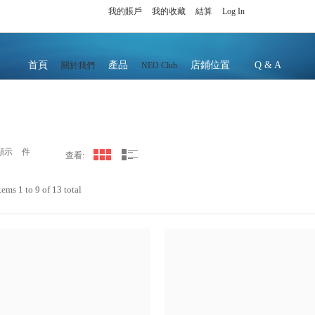
我的賬戶
我的收藏
結算
Log In
首頁
產品
店鋪位置
Q & A
關於我們
NEO Club
顯示
件
查看:
tems 1 to 9 of 13 total