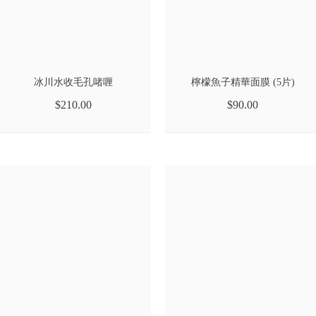
冰川水收毛孔啫喱
檸檬魚子精華面膜 (5片)
$210.00
$90.00