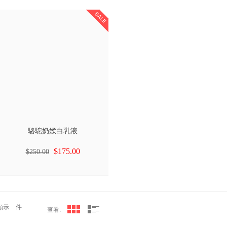
駱駝奶媃白乳液
$175.00
$250.00
顯示
件
查看: