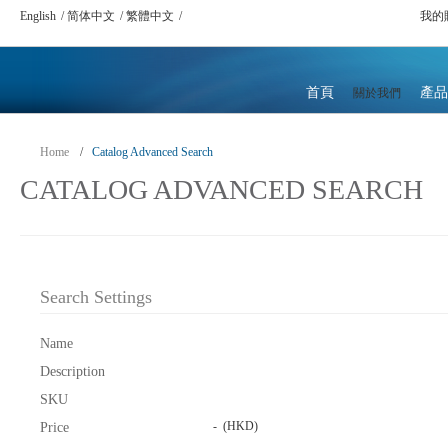
English
简体中文
繁體中文
我的
首頁
產品
關於我們
Home
/
Catalog Advanced Search
CATALOG ADVANCED SEARCH
Search Settings
Name
Description
SKU
-
(HKD)
Price