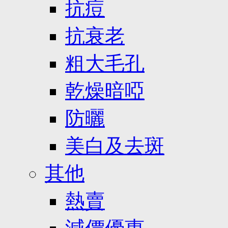
抗痘
抗衰老
粗大毛孔
乾燥暗啞
防曬
美白及去斑
其他
熱賣