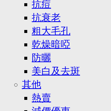
抗痘
抗衰老
粗大毛孔
乾燥暗啞
防曬
美白及去斑
其他
熱賣