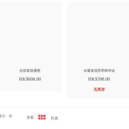
抗痘套裝優惠
水凝保湿营养精华油
HK$608.00
HK$398.00
无库存
显示
件
查看:
列表