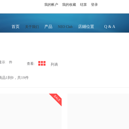
我的帐户
我的收藏
结算
登录
首页
产品
店鋪位置
Q & A
关于我们
NEO Club
显示
件
查看:
列表
商品1到9，共19件