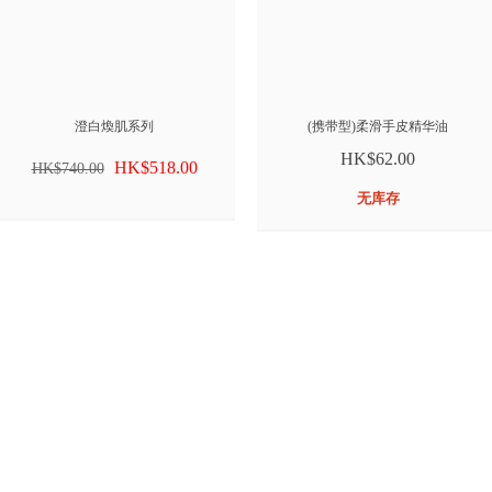
澄白煥肌系列
(携带型)柔滑手皮精华油
HK$62.00
HK$518.00
HK$740.00
无库存