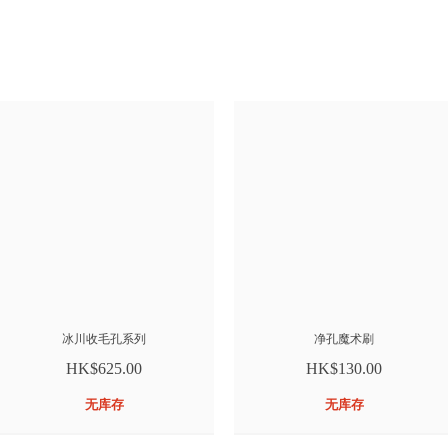
冰川收毛孔系列
净孔魔术刷
HK$625.00
HK$130.00
无库存
无库存