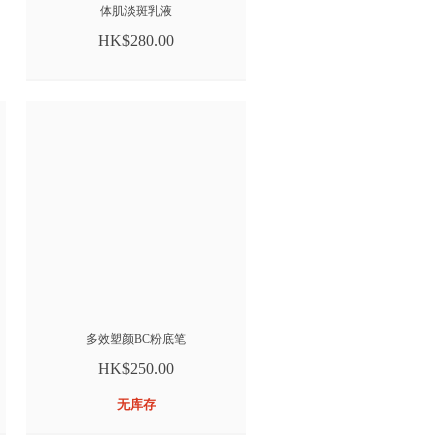
体肌淡斑乳液
HK$280.00
多效塑颜BC粉底笔
HK$250.00
无库存